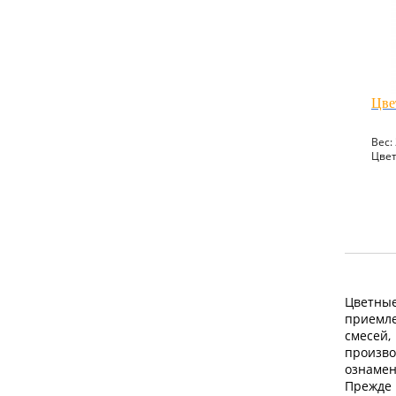
Цве
Вес: 
Цвет
Цветные
покупк
приемле
Цветн
смесе
воплощ
произ
новог
ознамен
разли
Прежде
практ