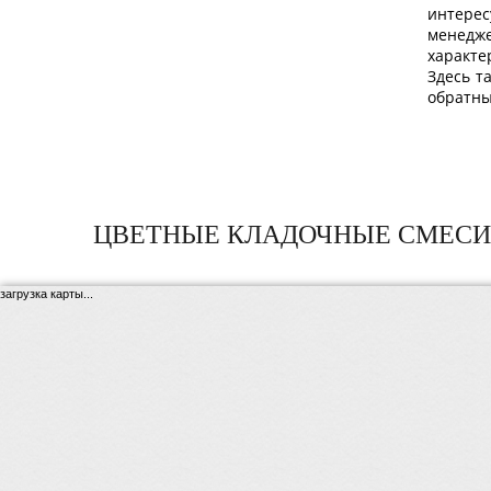
интере
сможет
менедж
смеси
характ
характ
Здесь т
защит
обратн
ЦВЕТНЫЕ КЛАДОЧНЫЕ СМЕСИ
загрузка карты...