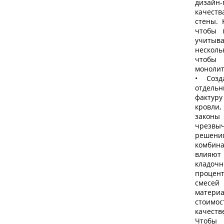
дизайн
Особен
качест
выполн
стены. 
интерье
чтобы 
печи, в
учитыв
раство
несколь
являетс
чтобы 
можно п
монолит
прочн
• Созд
раство
отдель
принци
фактур
обычны
кровли,
водой, 
законы
Важным
чрезв
перемеш
решени
нужного
комбин
работе,
влияют 
часа. Э
кладочн
дисперс
процент
время 
смесей
создани
матери
Получен
стоимос
в течен
качеств
раствор
Чтобы
Деталь